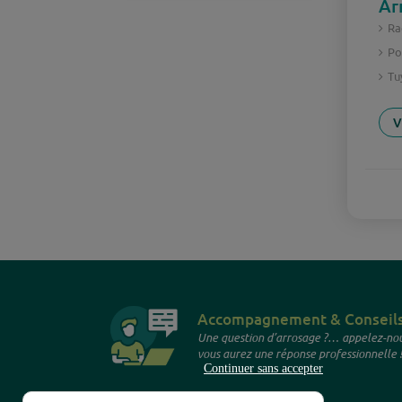
Ar
Ra
Po
Tu
V
Accompagnement & Conseil
Une question d’arrosage ?… appelez-nou
vous aurez une réponse professionnelle !
Continuer sans accepter