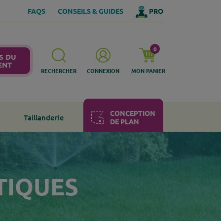
FAQS
CONSEILS & GUIDES
PRO
0
S DU
ENT
RECHERCHER
CONNEXION
MON PANIER
CONCEPTION
Taillanderie
DE PLAN
Comment ça marche ?
COMMANDER
TIQUES