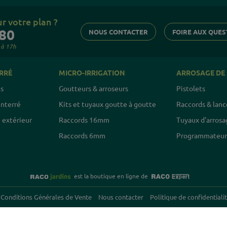
r votre plan ?
80
NOUS CONTACTER
FOIRE AUX QUES
 à 17h
RRÉ
MICRO-IRRIGATION
ARROSAGE DE
es
Goutteurs & arroseurs
Pistolets
nterré
Kits et tuyaux goutte à goutte
Raccords & lanc
 extérieur
Raccords 16mm
Tuyaux d'arrosa
Raccords 6mm
Programmateurs
est la boutique en ligne de
Conditions Générales de Vente
Nous contacter
Politique de confidentiali