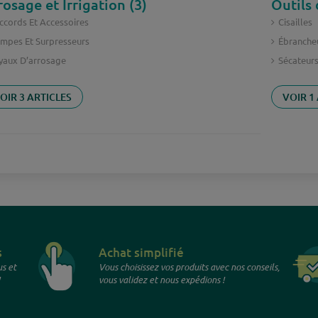
rosage et Irrigation (3)
Outils 
ccords Et Accessoires
Cisailles
mpes Et Surpresseurs
Ébranche
yaux D’arrosage
Sécateur
OIR 3 ARTICLES
VOIR 1
s
Achat simplifié
s et
Vous choisissez vos produits avec nos conseils,
vous validez et nous expédions !