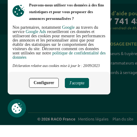
Pouvons-nous utiliser vos données à des fins
Besoin d’aide pou
statistiques et pour vous proposer des
0547 741 4
annonces personnalisées ?
Nos partenaires, notamment
Google
au travers du
du lundi au vendredi de 8h
service
Google Ads
recueilleront ces données et
utiliseront des cookies pour mesurer les performances
des annonces et les personnaliser ainsi que pour
POMPES ET ACCESSOIRES
ARROSAGE ENTE
établir des statistiques sur le comportement des
visiteurs du site. Découvrez comment ces données
Accessoires
Arroseurs & tuyèr
sont utilisées sur notre
politique de confidentialité des
données
Groupes de surpression
Programmateurs e
Continuer sans accepter
Déclaration relative aux cookies mise à jour le : 20/09/2023
Pompes de surface
Raccords à serrage
Pompes immergées
Configurer
J'accepte
© 2026 RACO France
Mentions légales
Plan du site