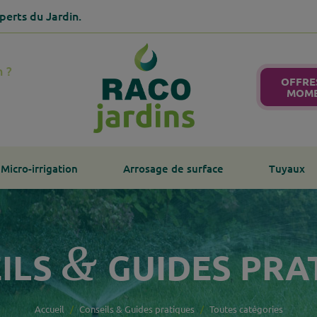
perts du Jardin.
n ?
OFFRE
MOM
Micro-irrigation
Arrosage de surface
Tuyaux
&
ILS
GUIDES PRA
Accueil
Conseils
&
Guides pratiques
Toutes catégories