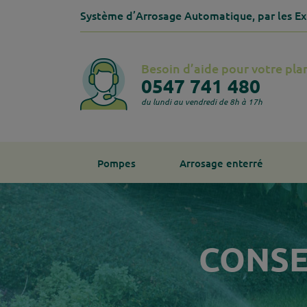
Système d’Arrosage Automatique,
par les Ex
Besoin d’aide pour votre pla
0547 741 480
du lundi au vendredi de 8h à 17h
Pompes
Arrosage enterré
CONSE