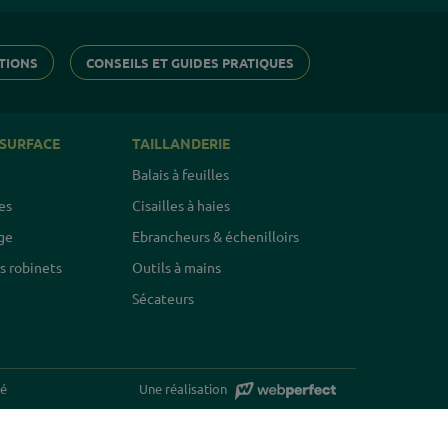
TIONS
CONSEILS ET GUIDES PRATIQUES
 SURFACE
TAILLANDERIE
Balais à feuilles
es
Cisailles à haies
ge
Ebrancheurs & échenilloirs
 robinets
Outils à mains
Sécateurs
té
Une réalisation