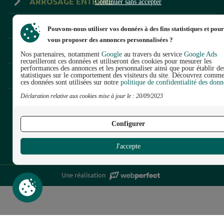
ARROSAGE ENTERRÉ
Continuer sans accepter
MICRO-IRRIGATION
Pouvons-nous utiliser vos données à des fins statistiques et pour
vous proposer des annonces personnalisées ?
ARROSAGE DE SURFACE
Nos partenaires, notamment
Google
au travers du service
Google Ads
recueilleront ces données et utiliseront des cookies pour mesurer les
performances des annonces et les personnaliser ainsi que pour établir de
TAILLANDERIE
statistiques sur le comportement des visiteurs du site. Découvrez comm
ces données sont utilisées sur notre
politique de confidentialité des donn
Continuer sans accepter
Déclaration relative aux cookies mise à jour le : 20/09/2023
est la boutique en ligne de
© 2026 RACO France
Configurer
Mentions légales
Plan du site
Conditions Générales de Vente
J'accepte
Nous contacter
Politique de confidentialité
Une réalisation