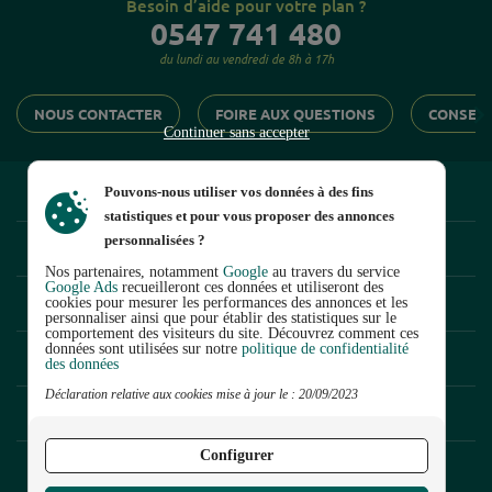
Besoin d’aide pour votre plan ?
0547 741 480
du lundi au vendredi de 8h à 17h

NOUS CONTACTER
FOIRE AUX QUESTIONS
CONSEIL
Continuer sans accepter
POMPES ET ACCESSOIRES
Pouvons-nous utiliser vos données à des fins
statistiques et pour vous proposer des annonces
personnalisées ?
ARROSAGE ENTERRÉ
Nos partenaires, notamment
Google
au travers du service
Google Ads
recueilleront ces données et utiliseront des
MICRO-IRRIGATION
cookies pour mesurer les performances des annonces et les
personnaliser ainsi que pour établir des statistiques sur le
comportement des visiteurs du site. Découvrez comment ces
données sont utilisées sur notre
politique de confidentialité
ARROSAGE DE SURFACE
des données
Continuer sans accepter
Déclaration relative aux cookies mise à jour le : 20/09/2023
TAILLANDERIE
Configurer
est la boutique en ligne de