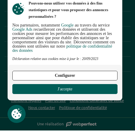
POMPES ET ACCESSOIRES
Pouvons-nous utiliser vos données à des fins
statistiques et pour vous proposer des annonces
personnalisées ?
ARROSAGE ENTERRÉ
Nos partenaires, notamment
Google
au travers du service
Google Ads
recueilleront ces données et utiliseront des
MICRO-IRRIGATION
cookies pour mesurer les performances des annonces et les
personnaliser ainsi que pour établir des statistiques sur le
comportement des visiteurs du site. Découvrez comment ces
données sont utilisées sur notre
politique de confidentialité
ARROSAGE DE SURFACE
des données
Continuer sans accepter
Déclaration relative aux cookies mise à jour le : 20/09/2023
TAILLANDERIE
Configurer
est la boutique en ligne de
J'accepte
© 2026 RACO France
Mentions légales
Plan du site
Conditions Générales de Vente
Nous contacter
Politique de confidentialité
Une réalisation