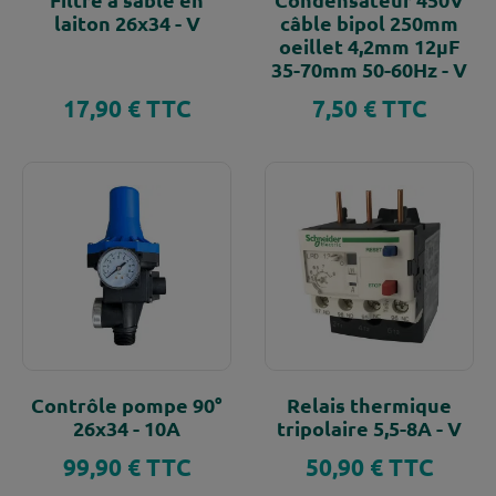
laiton 26x34 - V
câble bipol 250mm
oeillet 4,2mm 12µF
35-70mm 50-60Hz - V
17,90 € TTC
7,50 € TTC
Prix
Prix
Contrôle pompe 90°
Relais thermique
26x34 - 10A
tripolaire 5,5-8A - V
99,90 € TTC
50,90 € TTC
Prix
Prix