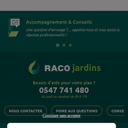
Accompagnement & Conseils
Une question d’arrosage ?… appelez-nous et vous aurez une
réponse professionnelle !
Besoin d’aide pour votre plan ?
0547 741 480
du lundi au vendredi de 8h à 17h

NOUS CONTACTER
FOIRE AUX QUESTIONS
CONSEIL
Continuer sans accepter